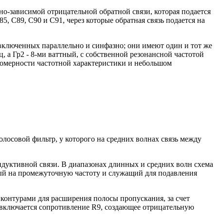
но-зависимой отрицательной обратной связи, которая подается
 C89, C90 и C91, через которые обратная связь подается на
включенных параллельно и синфазно; они имеют один и тот же
ц, а Гр2 - 8-ми ваттный, с собственной резонансной частотой
номерности частотной характеристики и небольшом
лосовой фильтр, у которого на средних волнах связь между
ндуктивной связи. В диапазонах длинных и средних волн схема
ный на промежуточную частоту и служащий для подавления
контурами для расширения полосы пропускания, за счет
я включается сопротивление R9, создающее отрицательную