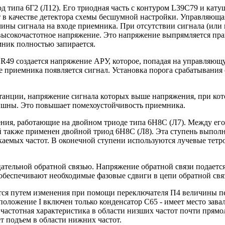
 типа 6Г2 (Л12). Его триодная часть с контуром L39C79 и кату
т в качестве детектора схемы бесшумной настройки. Управляющ
ичины сигнала на входе приемника. При отсутствии сигнала (или
 высокочастотное напряжение. Это напряжение выпрямляется пр
ник полностью запирается.
R49 создается напряжение АРУ, которое, попадая на управляющу
е приемника появляется сигнал. Установка порога срабатывани
анции, напряжение сигнала которых выше напряжения, при кот
лышны. Это повышает помехоустойчивость приемника.
ия, работающие на двойном триоде типа 6Н8С (Л7). Между его 
ой также применен двойной триод 6Н8С (Л8). Эта ступень выпол
каемых частот. В оконечной ступени используются лучевые тетр
ательной обратной связью. Напряжение обратной связи подаетс
обеспечивают необходимые фазовые сдвиги в цепи обратной связ
ется путем изменения при помощи переключателя П4 величины п
положение I включен только конденсатор C65 - имеет место зава
частотная характеристика в области низших частот почти прямол
т подъем в области нижних частот.