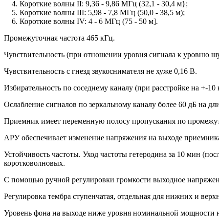
4. Короткие волны II: 9,36 - 9,86 МГц (32,1 - 30,4 м};
5. Короткие волны III: 5,98 - 7,8 МГц (50,0 - 38,5 м);
6. Короткие волны IV: 4 - 6 МГц (75 - 50 м].
Промежуточная частота 465 кГц.
Чувствительность (при отношении уровня сигнала к уровню шум
Чувствительность с гнезд звукоснимателя не хуже 0,16 В.
Избирательность по соседнему каналу (при расстройке на +-10 к
Ослабление сигналов по зеркальному каналу более 60 дБ на дли
Приемник имеет переменную полосу пропускания по промежуто
АРУ обеспечивает изменение напряжения на выходе приемника 
Устойчивость частоты. Уход частоты гетеродина за 10 мин (пос
коротковолновых.
С помощью ручной регулировки громкости выходное напряжени
Регулировка тембра ступенчатая, отдельная для нижних и верхн
Уровень фона на выходе ниже уровня номинальной мощности не