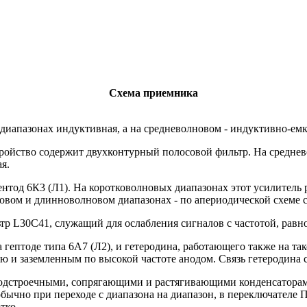
Схема приемника
диапазонах индуктивная, а на средневолновом - индуктивно-емк
ройство содержит двухконтурный полосовой фильтр. На среднев
я.
нтод 6К3 (Л1). На коротковолновых диапазонах этот усилитель 
овом и длинноволновом диапазонах - по апериодической схеме 
тр L30C41, служащий для ослабления сигналов с частотой, рав
а гептоде типа 6А7 (Л2), и гетеродина, работающего также на т
ю и заземленным по высокой частоте анодом. Связь гетеродина 
одстроечными, сопрягающими и растягивающими конденсаторами
ычно при переходе с диапазона на диапазон, в переключателе 
тко.