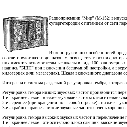
Радиоприемник "Мир" (М-152) выпуск
супергетеродин с питанием от сети пер
Из конструктивных особенностей предс
соответствуют шести диапазонам; освещается та из них, котор
них имеются вспомогательные шкалы в виде 100 равномерных д
надпись "БШН" при включении бесшумной настройки, а вверху 
килогерцах (или мегагерцах). Шкала включенного диапазона о
Интересна и система раздельной регулировки тембра, которая 
Регулировка тембра низких звуковых частот производится пере
1-е - крайнее левое - низкие звуковые частоты относительно 
2-е - среднее (при вращении по часовой стрелке) - низкие з
3-е - крайнее правое - низкие звуковые частоты очень хорошо
Регулировка тембра высоких звуковых частот и переключение 
1-е - крайнее левое - относительно плохо слышны высокие звук