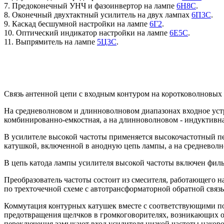
7. Предоконечный УНЧ и фазоинвертор на лампе
6Н8С
.
8. Оконечный двухтактный усилитель на двух лампах
6П3С
.
9. Каскад бесшумной настройки на лампе
6Г2
.
10. Оптический индикатор настройки на лампе
6Е5С
.
11. Выпрямитель на лампе
5Ц3С
.
Связь антенной цепи с входным контуром на коротковолновых 
На средневолновом и длинноволновом диапазонах входное уст
комбинированно-емкостная, а на длинноволновом - индуктивна
В усилителе высокой частоты применяется высокочастотный пе
катушкой, включенной в анодную цепь лампы, а на средневолн
В цепь катода лампы усилителя высокой частоты включен филь
Преобразователь частоты состоит из смесителя, работающего н
по трехточечной схеме с автотрансформаторной обратной связь
Коммутация контурных катушек вместе с соответствующими п
предотвращения щелчков в громкоговорителях, возникающих об
переключения замыкают вход усилителя низкой частоты накоро