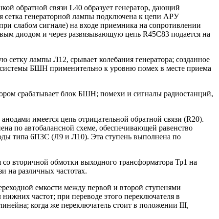
шкой обратной связи L40 образует генератор, дающий
ая сетка генераторной лампы подключена к цепи АРУ
 при слабом сигнале) на входе приемника на сопротивлении
авым диодом и через развязывающую цепь R45C83 подается на
ю сетку лампы Л12, срывает колебания генератора; созданное
я системы БШН применительно к уровню помех в месте приема
ором срабатывает блок БШН; помехи и сигналы радиостанций,
анодами имеется цепь отрицательной обратной связи (R20).
нена по автобалансной схеме, обеспечивающей равенство
оды типа 6П3С (Л9 и Л10). Эта ступень выполнена по
я со вторичной обмотки выходного трансформатора Тр1 на
и на различных частотах.
ереходной емкости между первой и второй ступенями
л нижних частот; при переводе этого переключателя в
инейна; когда же переключатель стоит в положении III,