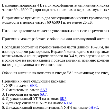
Выходная мощность 4 Вт при коэффициенте нелинейных искажен
частот 60 - 6500 Гц при поднятых нижних и верхних звуковых ч
В приемнике применено два электродинамических громкоговор
мощности в полосе частот 60-6500 Гц, не менее 26 дБ.
Питание приемника может осуществляться от сети переменного 
Приемник может работать с обычной или антишумовой антенн
Последняя состоит из горизонтальной части длиной 10-20 м, п
изолирующими распорками. Верхний конец одного из вертикаль
вертикальный конец короче первого на 3-4 м; его верхний кон
в основном на вертикальные провода антенны, взаимно компен
на вход приемника из сети питания.
Обычная антенна включается в гнездо "А" приемника; его гнезд
Приемник имеет следующие каскады:
1. УВЧ на лампе
6К3
.
2. Смеситель на лампе
6А7
.
3. Гетеродин на лампе
6А7
.
4. Двухкаскадный УПЧ на лампах
6К3
.
5. Детектор сигнала и АРУ на лампе
6Х6С
.
6. Двухкаскадный предварительный УНЧ на лампе
6Н8С
.