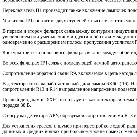
Переключатель П1 производит также включение лампочек подс
Усилитель ПЧ состоит из двух ступеней с высокочастотными пе
В первом и втором фильтрах связь между контурами индуктив
увеличением или уменьшением индуктивной связи между конту
одновременно с расширением полосы пропускания усилителя П
Контуры третьего полосового фильтра связаны между собой ин
Во всех фильтрах ПЧ связь с последующей лампой автотрансфо
Сопротивление обратной связи R9, включаемое в цепь катода 
В детекторе сигнала работает левый диод лампы 6Х6С (Л6). На
сопротивлений R13 и R14 выпрямленное напряжение подается 
Правый диод лампы 6Х6С используется как детектор системы А
порядка 38 В.
С нагрузки детектора АРУ, образуемой сопротивлениями R13 и
Для устранения тресков и шумов при перестройке с одной рад
длинных и средних волнах при большом уровне помех; с мень