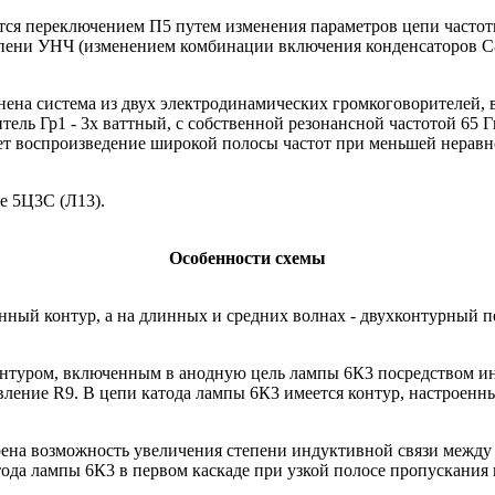
ется переключением П5 путем изменения параметров цепи частот
пени УНЧ (изменением комбинации включения конденсаторов C85,
нена система из двух электродинамических громкоговорителей, 
тель Гр1 - 3х ваттный, с собственной резонансной частотой 65 Г
вает воспроизведение широкой полосы частот при меньшей нерав
е 5Ц3С (Л13).
Особенности схемы
нный контур, а на длинных и средних волнах - двухконтурный по
контуром, включенным в анодную цель лампы 6К3 посредством и
вление R9. В цепи катода лампы 6К3 имеется контур, настроен
ена возможность увеличения степени индуктивной связи между 
тода лампы 6К3 в первом каскаде при узкой полосе пропускани