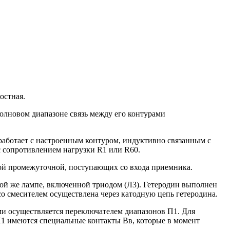
остная.
олновом диапазоне связь между его контурами
работает с настроенным контуром, индуктивно связанным с
с сопротивлением нагрузки R1 или R60.
ной промежуточной, поступающих со входа приемника.
акой же лампе, включенной триодом (Л3). Гетеродин выполнен
со смесителем осуществлена через катодную цепь гетеродина.
 осуществляется переключателем диапазонов П1. Для
П1 имеются специальные контакты Вв, которые в момент