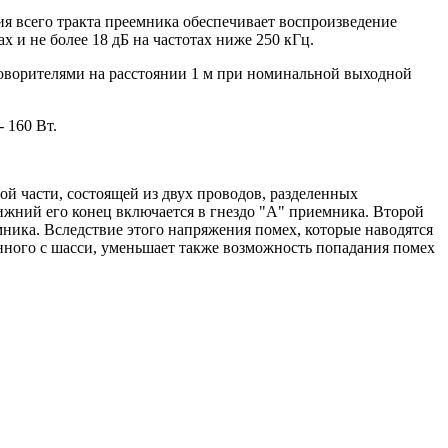
я всего тракта преемника обеспечивает воспроизведение
х и не более 18 дБ на частотах ниже 250 кГц.
говорителями на расстоянии 1 м при номинальной выходной
 160 Вт.
ой части, состоящей из двух проводов, разделенных
жний его конец включается в гнездо "А" приемника. Второй
емника. Вследствие этого напряжения помех, которые наводятся
нного с шасси, уменьшает также возможность попадания помех