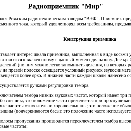
Радиоприемник "Мир"
ался Рижским радиотехническим заводом "ВЭФ". Приемник пред
еменного тока, который удовлетворял всем требованиям, предъя
Конструкция приемника
тавляет интерес шкала приемника, выполненная в виде восьми у
ая относится к включенному в данный момент диапазону. Две кр
елений (по ним можно легко запоминать деления, на которых ра
на правой полоске освещается условный рисунок звукоснимател
свещается более ярко. В нижней части каждой шкалы нанесено о
осуществляется ручками регулировки тембра.
ключателем тембра низких звуковых частот, который имеет три 
слабо слышны; это положение часто применяется при прослушиван
вуковые частоты относительно хорошо слышны; это положение об
 слышны (подчеркиваются басы); это положение часто используе
полосы пропускания производится переключателем тембра высок
овые частоты;