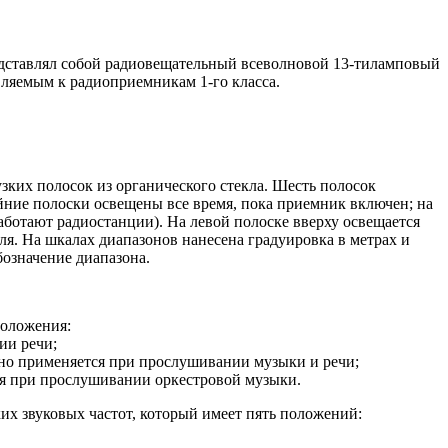
ставлял собой радиовещательный всеволновой 13-тиламповый
вляемым к радиоприемникам 1-го класса.
зких полосок из органического стекла. Шесть полосок
айние полоски освещены все время, пока приемник включен; на
ботают радиостанции). На левой полоске вверху освещается
я. На шкалах диапазонов нанесена градуировка в метрах и
бозначение диапазона.
положения:
ии речи;
ычно применяется при прослушивании музыки и речи;
тся при прослушивании оркестровой музыки.
их звуковых частот, который имеет пять положений: