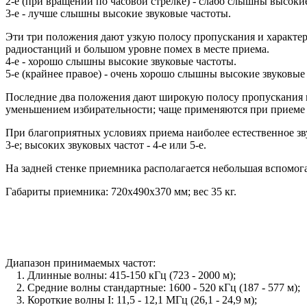
2-е (при вращении по часовой стрелке) - слабо слышны высоки
3-е - лучше слышны высокие звуковые частоты.
Эти три положения дают узкую полосу пропускания и характе
радиостанций и большом уровне помех в месте приема.
4-е - хорошо слышны высокие звуковые частоты.
5-е (крайнее правое) - очень хорошо слышны высокие звуковые
Последние два положения дают широкую полосу пропускания и
уменьшением избирательности; чаще применяются при приеме
При благоприятных условиях приема наиболее естественное зв
3-е; высоких звуковых частот - 4-е или 5-е.
На задней стенке приемника располагается небольшая вспомог
Габариты приемника: 720х490х370 мм; вес 35 кг.
Диапазон принимаемых частот:
1. Длинные волны: 415-150 кГц (723 - 2000 м);
2. Средние волны стандартные: 1600 - 520 кГц (187 - 577 м);
3. Короткие волны I: 11,5 - 12,1 МГц (26,1 - 24,9 м);