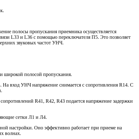
к.
ужение полосы пропускания приемника осуществляется
вязи L33 и L36 с помощью переключателя П5. Это позволяет
верхних звуковых частот УНЧ.
 и широкой полосой пропускания.
4. На вход УНЧ напряжение снимается с сопротивления R14. С
.
з сопротивлений R41, R42, R43 подается напряжение задержки
ляющие сетки Л1 и Л4.
ной настройки. Оно эффективно работает при приеме на
х волнах.