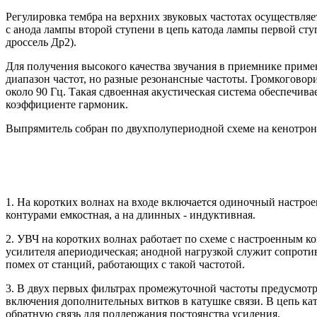
Регулировка тембра на верхних звуковых частотах осуществля
с анода лампы второй ступени в цепь катода лампы первой сту
дроссель Др2).
Для получения высокого качества звучания в приемнике приме
диапазон частот, но разные резонансные частоты. Громкоговори
около 90 Гц. Такая сдвоенная акустическая система обеспечи
коэффициенте гармоник.
Выпрямитель собран по двухполупериодной схеме на кенотрон
1. На коротких волнах на входе включается одиночный настрое
контурами емкостная, а на длинных - индуктивная.
2. УВЧ на коротких волнах работает по схеме с настроенным 
усилителя апериодическая; анодной нагрузкой служит сопроти
помех от станций, работающих с такой частотой.
3. В двух первых фильтрах промежуточной частоты предусмотр
включения дополнительных витков в катушке связи. В цепь ка
обратную связь для поддержания постоянства усиления.