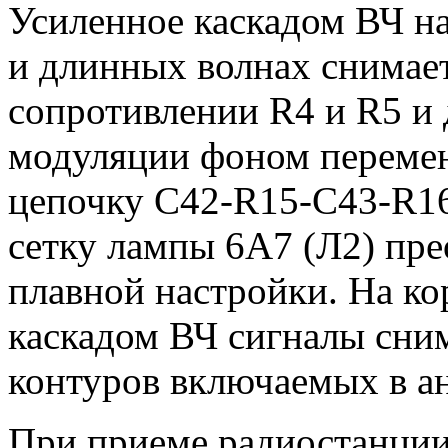
Усиленное каскадом ВЧ на
и длинных волнах снимает
сопротивлении R4 и R5 и
модуляции фоном переме
цепочку С42-R15-C43-R1
сетку лампы 6А7 (Л2) пре
плавной настройки. На ко
каскадом ВЧ сигналы сни
контуров включаемых в а
При приеме радиостанции