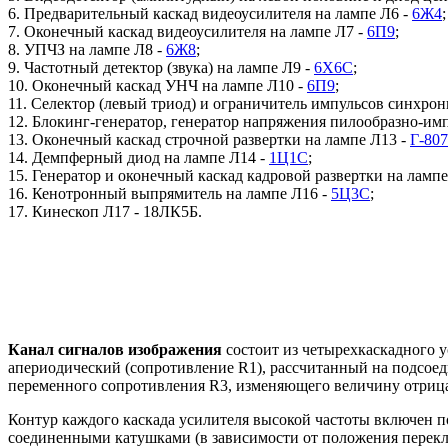
6. Предварительный каскад видеоусилителя на лампе Л6 -
6Ж4
;
7. Оконечный каскад видеоусилителя на лампе Л7 -
6П9
;
8. УПЧЗ на лампе Л8 -
6Ж8
;
9. Частотный детектор (звука) на лампе Л9 -
6Х6С
;
10. Оконечный каскад УНЧ на лампе Л10 -
6П9
;
11. Селектор (левый триод) и ограничитель импульсов синхрон
12. Блокинг-генератор, генератор напряжения пилообразно-им
13. Оконечный каскад строчной развертки на лампе Л13 -
Г-807
14. Демпферный диод на лампе Л14 -
1Ц1С
;
15. Генератор и оконечный каскад кадровой развертки на лампе
16. Кенотронный выпрямитель на лампе Л16 -
5Ц3С
;
17. Кинескоп Л17 - 18ЛК5Б.
Канал сигналов изображения
состоит из четырехкаскадного у
апериодический (сопротивление R1), рассчитанный на подсое
переменного сопротивления R3, изменяющего величину отрица
Контур каждого каскада усилителя высокой частоты включен п
соединенными катушками (в зависимости от положения перекл