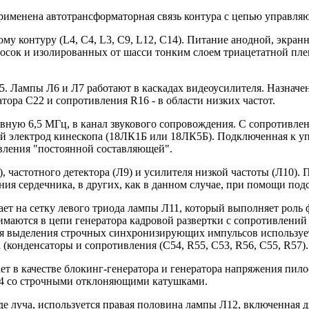
рименена автотрансформаторная связь контура с цепью управля
му контуру (L4, C4, L3, C9, L12, С14). Питание анодной, экра
осок и изолированных от шасси тонким слоем триацетатной пл
 Лампы Л6 и Л7 работают в каскадах видеоусилителя. Назначени
атора С22 и сопротивления R16 - в области низких частот.
вную 6,5 МГц, в канал звукового сопровождения. С сопротивле
й электрод кинескопа (18ЛК1Б или 18ЛК5Б). Подключенная к у
овления "постоянной составляющей".
), частотного детектора (Л9) и усилителя низкой частоты (Л10)
ия сердечника, в других, как в данном случае, при помощи под
ет на сетку левого триода лампы Л11, который выполняет роль
имаются в цепи генератора кадровой развертки с сопротивлений 
 Для выделения строчных синхронизирующих импульсов использу
(конденсаторы и сопротивления (C54, R55, C53, R56, C55, R57).
ет в качестве блокинг-генератора и генератора напряжения пи
р4 со строчными отклоняющими катушками.
е луча, используется правая половина лампы Л12, включенная 