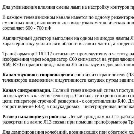
Для уменьшения влияния смены ламп на настройку контуров п
В каждом телевизионном канале имеется по одному режекторно
емкостных шин, выполненных в виде узких металлических пол
составляет 600 - 700 пФ.
Амплитудный детектор выполнен на одном из диодов лампы Л5.
характеристику усилителя в области высоких частот, а конденс
Трансформатор L16 L17 отсасывает промежуточную частоту, ра
изображения через конденсатор С60 снимаются на управляющи
R69, R70 и правого диода лампы Л5 используется для восстан
Канал звукового сопровождения
состоит из ограничителя (Л8
телевизоров изменением индуктивности катушек путем вдвиган
Канал синхронизации
. Полный телевизионный сигнал поступа
используется в качестве селектора. Сигналы синхронизации сн
цепи генератора строчной развертки - с сопротивления R40.
сопротивление R43), а полукадровых - интегрирующая цепочка 
Развертывающие устройства
. Левый триод лампы Л12 работа
развертки на лампе Л13 связан при помощи трансформатора Т
Для демпфирования колебаний, возникающих при обратном ход