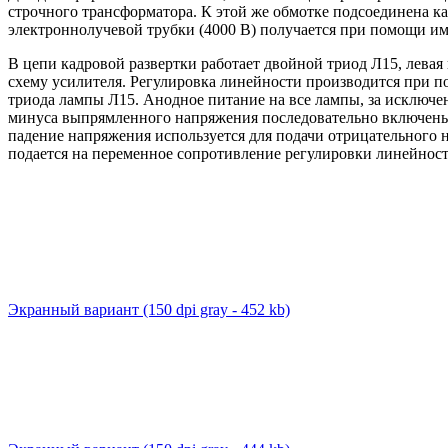
строчного трансформатора. К этой же обмотке подсоединена к
электроннолучевой трубки (4000 В) получается при помощи и
В цепи кадровой развертки работает двойной триод Л15, левая
схему усилителя. Регулировка линейности производится при 
триода лампы Л15. Анодное питание на все лампы, за исключен
минуса выпрямленного напряжения последовательно включены
падение напряжения используется для подачи отрицательного 
подается на переменное сопротивление регулировки линейност
Экранный вариант
(150 dpi gray - 452 kb)