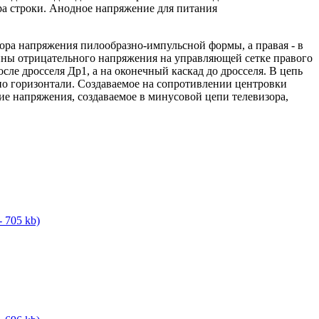
ра строки. Анодное напряжение для питания
тора напряжения пилообразно-импульсной формы, а правая - в
ины отрицательного напряжения на управляющей сетке правого
ле дросселя Др1, а на оконечный каскад до дросселя. В цепь
о горизонтали. Создаваемое на сопротивлении центровки
ие напряжения, создаваемое в минусовой цепи телевизора,
- 705 kb)