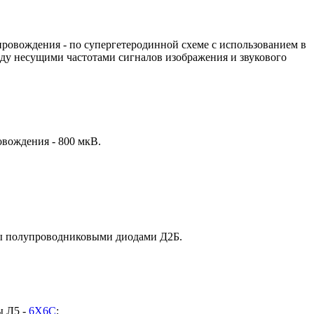
провождения - по супергетеродинной схеме с использованием в
жду несущими частотами сигналов изображения и звукового
овождения - 800 мкВ.
ены полупроводниковыми диодами Д2Б.
ы Л5 -
6Х6С
;