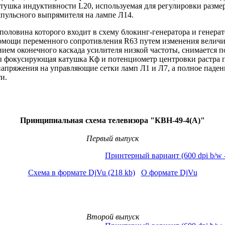
атушка индуктивности L20, используемая для регулировки разме
мпульсного выпрямителя на лампе Л14.
 половина которого входит в схему блокинг-генератора и генера
помощи переменного сопротивления R63 путем изменения велич
ием оконечного каскада усилителя низкой частоты, снимается пос
 фокусирующая катушка Кф и потенциометр центровки растра п
напряжения на управляющие сетки ламп Л1 и Л7, а полное паден
и.
Принципиальная схема телевизора "КВН-49-4(А)"
Первый выпуск
Принтерный вариант
(600 dpi b/w 
Схема в формате DjVu (218 kb)
О формате DjVu
Второй выпуск