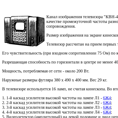
Канал изображения телевизора "КВН-49
качестве промежуточной частоты разно
сопровождения.
Размер изображения на экране кинеско
Телевизор рассчитан на прием первых 
Его чувствительность (при входном сопротивлении 75 Ом) по к
Разрешающая способность по горизонтали в центре не менее 4
Мощность, потребляемая от сети - около 200 Вт.
Наружные размеры футляра 380 х 490 х 400 мм. Вес 29 кг.
В телевизоре используется 16 ламп, не считая кинескопа. Во
1. 1-й каскад усилителя высокой частоты на лампе Л1 -
6Ж4
;
2. 2-й каскад усилителя высокой частоты на лампе Л2 -
6Ж4
;
3. 3-й каскад усилителя высокой частоты на лампе Л3 -
6Ж4
;
4. 4-й каскад усилителя высокой частоты на лампе Л4 -
6Ж4
;
5. Видеодетектор (амплитудный) на левой половине и диод це