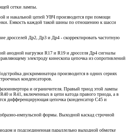
ющей сетки лампы.
нной и накальной цепей УВЧ производится при помощи
енки. Емкость каждой такой шины по отношению к шасси
е дросселей Др2, Др3 и Др4 - скорректировать частотную
ний анодной нагрузки R17 и R19 и дросселя Др4 сигналы
правляющему электроду кинескопа цепочка из сопротивлений
. Подстройка дискриминатора производится в одних сериях
строечных конденсаторов.
 фазоинвертора и ограничителя. Правый триод этой лампы
R40 и R41, включенных в цепи катода правого триода, а в
ется дифференцирующая цепочка (конденсатор C45 и
лообразно-импульсной формы. Выходной каскад строчной
диодом и подсоединенная параллельно выходной обмотке