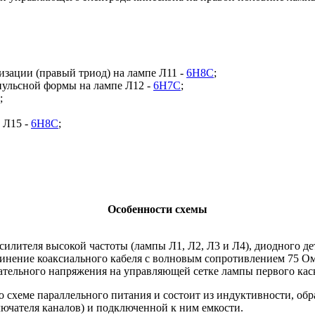
изации (правый триод) на лампе Л11 -
6Н8С
;
пульсной формы на лампе Л12 -
6Н7С
;
;
 Л15 -
6Н8С
;
Особенности схемы
силителя высокой частоты (лампы Л1, Л2, Л3 и Л4), диодного де
динение коаксиального кабеля с волновым сопротивлением 75 О
тельного напряжения на управляющей сетке лампы первого кас
о схеме параллельного питания и состоит из индуктивности, об
ючателя каналов) и подключенной к ним емкости.