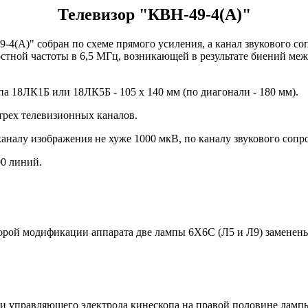
Телевизор "КВН-49-4(А)"
-4(А)" собран по схеме прямого усиления, а канал звукового со
стной частоты в 6,5 МГц, возникающей в результате биений ме
па 18ЛК1Б или 18ЛК5Б - 105 х 140 мм (по диагонали - 180 мм).
трех телевизионных каналов.
аналу изображения не хуже 1000 мкВ, по каналу звукового сопр
00 линий.
 второй модификации аппарата две лампы 6Х6С (Л5 и Л9) замен
пи управляющего электрода кинескопа на правой половине ламп