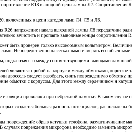
ь сопротивление R18 в анодной цепи лампы Л7. Сопротивления 
0, включенных в цепи катодов ламп Л4, Л5 и Л6.
 R26 напряжение накала выходной лампы Л8 передатчика радиост
щательно зачистить и пропаять выводные концы сопротивления R
может быть проверен только высокоомным вольтметром. Величин
 ламп. Непосредственно на сетках ламп измерять его обычными
ом, подключая его между соответствующими выводами ламповой
ей являются: пробой на корпус и между обмотками, короткое 
и дроссель следует разобрать, сиять поврежденную обмотку, п
нение обмотки с корпусом. Для этого между сердечником н кату
 изоляции проволоки при небрежной намотке. В таком случае н
орых создается большая разность потенциалов, расположены бли
,
ы повреждений: обрыв катушки телефона, размагничивание маг
В случаях повреждения микрофона необходимо заменить микрот