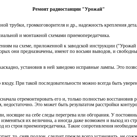
Ремонт радиостанции "Урожай"
ой трубки, громкоговорителя и др., надежность крепления дет
пиальной и монтажной схемами приемопередатчика.
чениям на схеме, приложенной к заводской инструкции ("Урожай
торых они предназначены, имеют по восьми выводов, и свободны
аскадно, установив в ней заведомо исправные лампы. Это позво
 входу. При такой последовательности можно всегда быть уверен
 сначала отремонтировать его и, только полностью восстановив 
 им, недостаточно. Это может быть результатом расстройки контур
ли, носящие на себе следы перегрева или обгорания. У постоян
 изменяться их величина, а иногда даже возможен и выход из с
д из строя приемопередатчика. Такие сопротивления необходим
ает, то, сняв поддон, следует прежде всего установить, не со