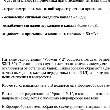
- чувствительность приемника
при отношении сигнала к шумам
- неравномерность частотной характеристики
приемника в по
- ослабление сигналов соседнего канала
- 48 дБ;
-ослабление сигналов зеркального канала
более 80 дБ;
-отдаваемая приемником мощность
составляет 50 мВт.
Питание радиостанции "Урожай У-2" осуществляется от батар
5ЖН-60). Средний срок службы железо-никелевых аккумуляторов
отключается от остальных банок. Таким образом образуются дв
лампы выходного каскада передатчика типа 4П1Л), а также дл
цепи смещения и микрофона.
Кроме того, напряжение в 5 В подается на вибропреобразоват
В отличие от радиостанции "Урожай У-1", в которой высокое 
напряжение создается с помощью вибропреобразователя.
Вибропреобразователь собран по схеме удвоения напряжения. П