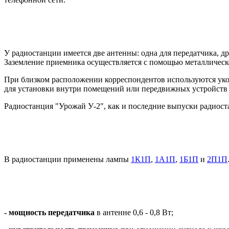
У радиостанции имеется две антенны: одна для передатчика, д
Заземление приемника осуществляется с помощью металлическ
При близком расположении корреспондентов используются укор
для установки внутри помещений или передвижных устройств (п
Радиостанция "Урожай У-2", как и последние выпуски радиост
В радиостанции применены лампы
1К1П
,
1А1П
,
1Б1П
и
2П1П
- мощность передатчика
в антенне 0,6 - 0,8 Вт;