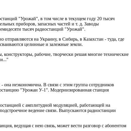
останций "Урожай", в том числе в текущем году 20 тысяч
льных приборов, запасных частей и т. д. Заводы
семидесяти тысяч радиостанций "Урожай".
отправляются на Украину, в Сибирь, в Казахстан - туда, где
осваиваются целинные и залежные земли.
, конструкторы, рабочие, творчески решая многие технические
..."
- она неэкономична. В связи с этим группа сотрудников
иостанцию "Урожаи У-1". Модернизированная станция
иостанцией с амплитудной модуляцией, работающей на
есподстроечное ведение связи. Выпускаются радиостанции
нция, ведущая с нею связь, может вести разговор с абонентом