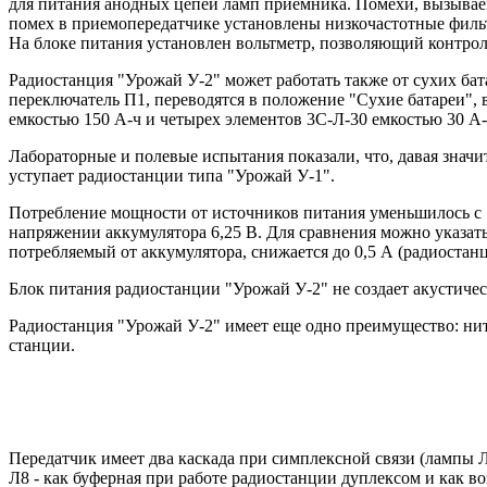
для питания анодных цепей ламп приемника. Помехи, вызывае
помех в приемопередатчике установлены низкочастотные фильт
На блоке питания установлен вольтметр, позволяющий контрол
Радиостанция "Урожай У-2" может работать также от сухих бат
переключатель П1, переводятся в положение "Сухие батареи", 
емкостью 150 А-ч и четырех элементов 3С-Л-30 емкостью 30 А-ч
Лабораторные и полевые испытания показали, что, давая знач
уступает радиостанции типа "Урожай У-1".
Потребление мощности от источников питания уменьшилось с 50-
напряжении аккумулятора 6,25 В. Для сравнения можно указать
потребляемый от аккумулятора, снижается до 0,5 А (радиостанц
Блок питания радиостанции "Урожай У-2" не создает акустичес
Радиостанция "Урожай У-2" имеет еще одно преимущество: нити
станции.
Передатчик имеет два каскада при симплексной связи (лампы Л
Л8 - как буферная при работе радиостанции дуплексом и как в