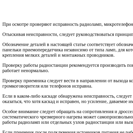
При осмотре проверяют исправность радиоламп, микротелефонн
Отыскивая неисправности, следует руководствоваться принци
Обозначение деталей в настоящей статье соответствует обозна
панельки приемопередатчика независимо от типа ламп, для ко
крепления мелких деталей и монтажных проводников.
Проверку работы радиостанции рекомендуется производить пок
работает ненормально.
Проверку приемника следует вести в направлении от выхода ко
громкоговорителя или телефонов исправна.
Если в каком-либо каскаде обнаружена неисправность, следует
оказаться, что хотя каскад и исправен, но усиление, даваемое
Особое внимание следует обращать на сопротивления и дроссе
систематического чрезмерного нагрева может самопроизвольно
работы радиоламп или отдельных узлов радиостанции или выхо
Если приемник после подключения источников питания не работ