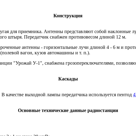
Конструкция
ругая для приемника. Антенны представляют собой наклонные лу
ого штыря. Передатчик снабжен противовесом длиной 12 м.
оченные антенны - горизонтальные лучи длиной 4 - 6 м и прот
олевой вагон, кузов автомашины и т. п.).
анции "Урожай У-1", снабжена грозопереключателями, позволяю
Каскады
. В качестве выходной лампы передатчика используется пентод
4
Основные технические данные радиостанции