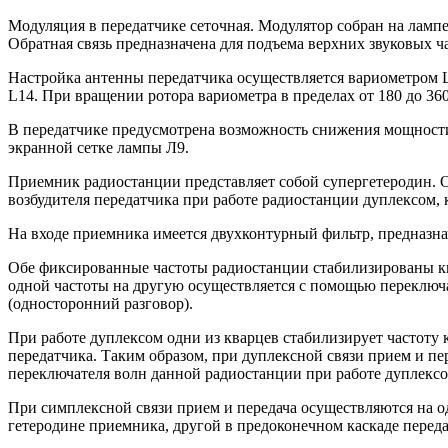
Модуляция в передатчике сеточная. Модулятор собран на лампе
Обратная связь предназначена для подъема верхних звуковых ч
Настройка антенны передатчика осуществляется вариометром 
L14. При вращении ротора вариометра в пределах от 180 до 360
В передатчике предусмотрена возможность снижения мощност
экранной сетке лампы Л9.
Приемник радиостанции представляет собой супергетеродин. Он
возбудителя передатчика при работе радиостанции дуплексом, 
На входе приемника имеется двухконтурный фильтр, предназн
Обе фиксированные частоты радиостанции стабилизированы кв
одной частоты на другую осуществляется с помощью переключа
(односторонний разговор).
При работе дуплексом одни из кварцев стабилизирует частоту 
передатчика. Таким образом, при дуплексной связи прием и пе
переключателя волн данной радиостанции при работе дуплексо
При симплексной связи прием и передача осуществляются на одн
гетеродине приемника, другой в предоконечном каскаде переда