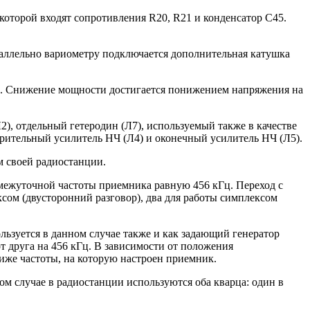
которой входят сопротивления R20, R21 и конденсатор С45.
раллельно вариометру подключается дополнительная катушка
и. Снижение мощности достигается понижением напряжения на
), отдельный гетеродин (Л7), используемый также в качестве
арительный усилитель НЧ (Л4) и оконечный усилитель НЧ (Л5).
 своей радиостанции.
межуточной частоты приемника равную 456 кГц. Переход с
сом (двусторонний разговор), два для работы симплексом
льзуется в данном случае также и как задающий генератор
т друга на 456 кГц. В зависимости от положения
иже частоты, на которую настроен приемник.
ом случае в радиостанции используются оба кварца: один в