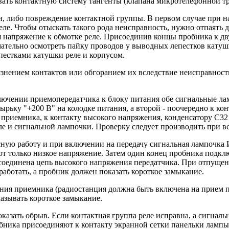
ать контактную систему тангенты (клапана микротелефонной тр
, либо повреждение контактной группы. В первом случае при н
еле. Чтобы отыскать такого рода неисправность, нужно отпаять
ся напряжение к обмотке реле. Присоединив концы пробника к дв
ательно осмотреть пайку проводов у выводных лепестков катушк
естками катушки реле и корпусом.
язнением контактов или обгоранием их вследствие неисправнос
лючении приемопередатчика к блоку питания обе сигнальные ла
ьку "+200 В" на колодке питания, а второй - поочередно к кон
я приемника, к контакту высокого напряжения, конденсатору С3
ле и сигнальной лампочки. Проверку следует производить при 
ную работу и при включении на передачу сигнальная лампочка И
ют только низкое напряжение. Затем один конец пробника подкл
подсоединена цепь высокого напряжения передатчика. При отпущ
работать, а пробник должен показать короткое замыкание.
ния приемника (радиостанция должна быть включена на прием п
азывать короткое замыкание.
зать обрыв. Если контактная группа реле исправна, а сигнальна
ника присоединяют к контакту экранной сетки панельки лампы Л8