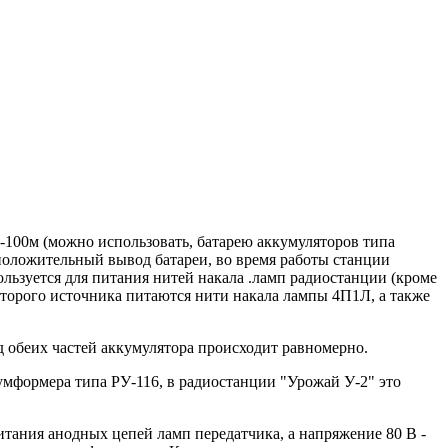
-100м (можно использовать, батарею аккумуляторов типа
 положительный вывод батареи, во время работы станции
ользуется для питания нитей накала .ламп радиостанции (кроме
второго источника питаются нити накала лампы 4П1Л, а также
д обеих частей аккумулятора происходит равномерно.
умформера типа РУ-116, в радиостанции "Урожай У-2" это
итания анодных цепей ламп передатчика, а напряжение 80 В -