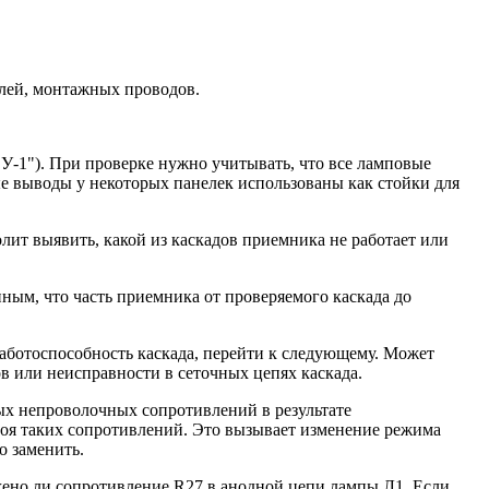
алей, монтажных проводов.
 У-1"). При проверке нужно учитывать, что все ламповые
е выводы у некоторых панелек использованы как стойки для
лит выявить, какой из каскадов приемника не работает или
ным, что часть приемника от проверяемого каскада до
работоспособность каскада, перейти к следующему. Может
ов или неисправности в сеточных цепях каскада.
ных непроволочных сопротивлений в результате
троя таких сопротивлений. Это вызывает изменение режима
о заменить.
жжено ли сопротивление R27 в анодной цепи лампы Л1. Если