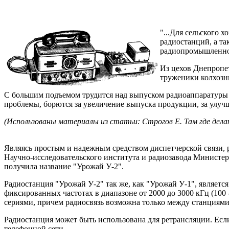
"...Для сельского 
радиостанций, а та
радиопромышленнос
Из цехов Днепропет
труженики колхозны
С большим подъемом трудится над выпуском радиоаппаратуры д
проблемы, борются за увеличение выпуска продукции, за улучш
(Использованы материалы из статьи: Строгов Е. Там где делают
Являясь простым и надежным средством диспетчерской связи, 
Научно-исследовательского института и радиозавода Минист
получила название "Урожай У-2".
Радиостанция "Урожай У-2" так же, как "Урожай У-1", являе
фиксированных частотах в диапазоне от 2000 до 3000 кГц (100
сериями, причем радиосвязь возможна только между станциями 
Радиостанция может быть использована для ретрансляции. Если
телефонной сети.