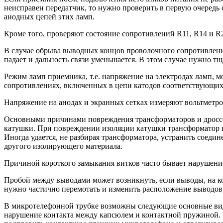
неисправен передатчик, то нужно проверить в первую очеред
анодных цепей этих ламп.
Кроме того, проверяют состояние сопротивлений R11, R14 и R2
В случае обрыва выводных концов проволочного сопротивления
падает и дальность связи уменьшается. В этом случае нужно т
Режим ламп приемника, т.е. напряжение на электродах ламп, 
сопротивлениях, включенных в цепи катодов соответствующих
Напряжение на анодах и экранных сетках измеряют вольтметр
Основными причинами повреждения трансформаторов и дроссел
катушки. При повреждении изоляции катушки трансформатор ил
Иногда удается, не разбирая трансформатора, устранить соеди
другого изолирующего материала.
Причиной короткого замыкания витков часто бывает нарушение
Пробой между выводами может возникнуть, если выводы, на кот
нужно частично перемотать и изменить расположение выводов
В микротелефонной трубке возможны следующие основные вид
нарушение контакта между капсюлем и контактной пружиной. 