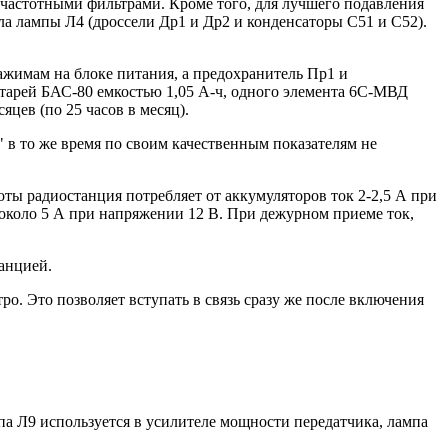
частотными фильтрами. Кроме того, для лучшего подавления
а лампы Л4 (дроссели Др1 и Др2 и конденсаторы C51 и C52).
ажимам на блоке питания, а предохранитель Пр1 и
батарей БАС-80 емкостью 1,05 А-ч, одного элемента 6С-МВД
цев (по 25 часов в месяц).
 в то же время по своим качественным показателям не
боты радиостанция потребляет от аккумуляторов ток 2-2,5 А при
 около 5 А при напряжении 12 В. При дежурном приеме ток,
танцией.
о. Это позволяет вступать в связь сразу же после включения
па Л9 используется в усилителе мощности передатчика, лампа