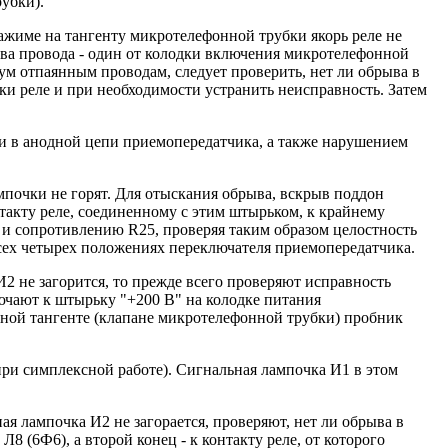
убки).
ажиме на тангенту микротелефонной трубки якорь реле не
 два провода - один от колодки включения микротелефонной
ум отпаянным проводам, следует проверить, нет ли обрыва в
и реле и при необходимости устранить неисправность. Затем
ти в анодной цепи приемопередатчика, а также нарушением
мпочки не горят. Для отыскания обрыва, вскрыв поддон
такту реле, соединенному с этим штырьком, к крайнему
2 и сопротивлению R25, проверяя таким образом целостность
всех четырех положениях переключателя приемопередатчика.
2 не загорится, то прежде всего проверяют исправность
ючают к штырьку "+200 В" на колодке питания
енной тангенте (клапане микротелефонной трубки) пробник
ри симплексной работе). Сигнальная лампочка И1 в этом
я лампочка И2 не загорается, проверяют, нет ли обрыва в
 (6Ф6), а второй конец - к контакту реле, от которого