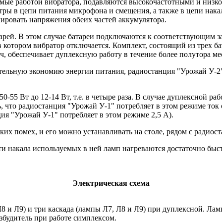
мые работой вибратора, подавляются высокочастотными и низко
ры в цепи питания микрофона и смещения, а также в цепи накал
ировать напряжения обеих частей аккумулятора.
арей. В этом случае батареи подключаются к соответствующим з
в котором вибратор отключается. Комплект, состоящий из трех 
, обеспечивает дуплексную работу в течение более полутора меся
ительную экономию энергии питания, радиостанция "Урожай У-2"
55 Вт до 12-14 Вт, т.е. в четыре раза. В случае дуплексной ра
, что радиостанция "Урожай У-1" потребляет в этом режиме ток
ия "Урожай У-1" потребляет в этом режиме 2,5 А).
ких помех, и его можно устанавливать на столе, рядом с радиос
 накала используемых в ней ламп нагреваются достаточно быстр
Электрическая схема
8 и Л9) и три каскада (лампы Л7, Л8 и Л9) при дуплексной. Лам
озбудитель при работе симплексом.