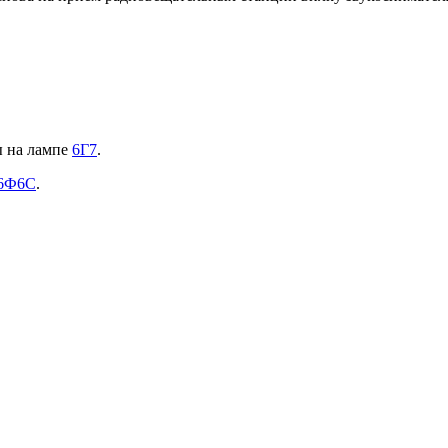
ы на лампе
6Г7
.
6Ф6С
.