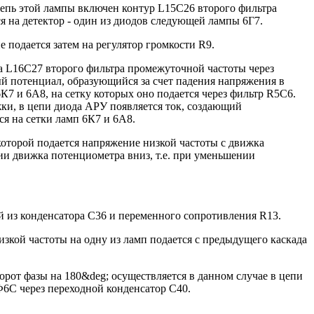
епь этой лампы включен контур L15С26 второго фильтра
я на детектор - один из диодов следующей лампы 6Г7.
 подается затем на регулятор громкости R9.
а L16C27 второго фильтра промежуточной частоты через
ный потенциал, образующийся за счет падения напряжения в
7 и 6А8, на сетку которых оно подается через фильтр R5C6.
ки, в цепи диода АРУ появляется ток, создающий
я на сетки ламп 6К7 и 6А8.
которой подается напряжение низкой частоты с движка
ии движка потенциометра вниз, т.е. при уменьшении
й из конденсатора C36 и переменного сопротивления R13.
кой частоты на одну из ламп подается с предыдущего каскада
рот фазы на 180&deg; осуществляется в данном случае в цепи
6С через переходной конденсатор C40.