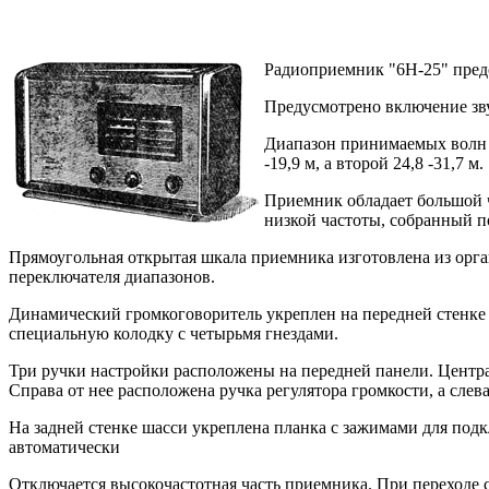
Радиоприемник "6Н-25" предс
Предусмотрено включение зв
Диапазон принимаемых волн о
-19,9 м, а второй 24,8 -31,7 м.
Приемник обладает большой 
низкой частоты, собранный п
Прямоугольная открытая шкала приемника изготовлена из орга
переключателя диапазонов.
Динамический громкоговоритель укреплен на передней стенке 
специальную колодку с четырьмя гнездами.
Три ручки настройки расположены на передней панели. Централ
Справа от нее расположена ручка регулятора громкости, а слева
На задней стенке шасси укреплена планка с зажимами для под
автоматически
Отключается высокочастотная часть приемника. При переходе 