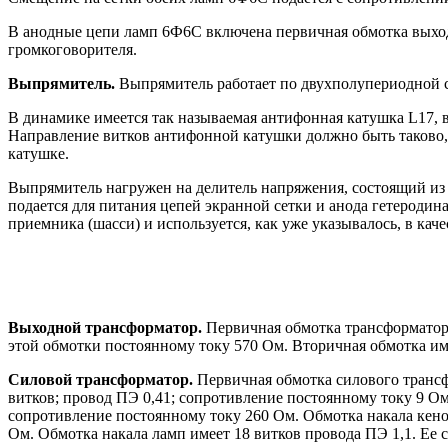
В анодные цепи ламп 6Ф6С включена первичная обмотка выход
громкоговорителя.
Выпрямитель.
Выпрямитель работает по двухполупериодной 
В динамике имеется так называемая антифонная катушка L17, 
Направление витков антифонной катушки должно быть таково,
катушке.
Выпрямитель нагружен на делитель напряжения, состоящий из 
подается для питания цепей экранной сетки и анода гетероди
приемника (шасси) и используется, как уже указывалось, в кач
Выходной трансформатор.
Первичная обмотка трансформатора
этой обмотки постоянному току 570 Ом. Вторичная обмотка име
Силовой трансформатор.
Первичная обмотка силового трансф
витков; провод ПЭ 0,41; сопротивление постоянному току 9 Ом
сопротивление постоянному току 260 Ом. Обмотка накала кенот
Ом. Обмотка накала ламп имеет 18 витков провода ПЭ 1,1. Ее 