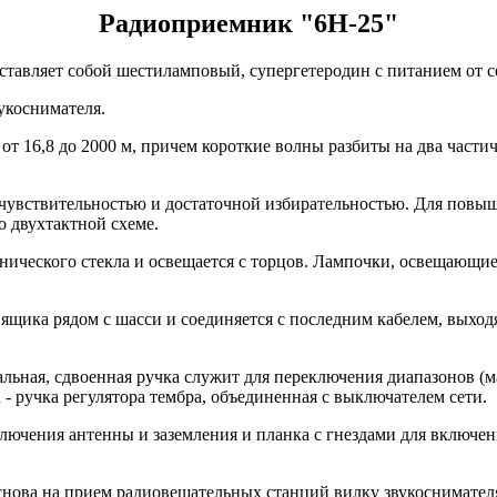
Радиоприемник "6Н-25"
тавляет собой шестиламповый, супергетеродин с питанием от с
укоснимателя.
т 16,8 до 2000 м, причем короткие волны разбиты на два части
чувствительностью и достаточной избирательностью. Для повы
о двухтактной схеме.
нического стекла и освещается с торцов. Лампочки, освещающие
ящика рядом с шасси и соединяется с последним кабелем, выхо
ьная, сдвоенная ручка служит для переключения диапазонов (ма
 - ручка регулятора тембра, объединенная с выключателем сети.
ключения антенны и заземления и планка с гнездами для включе
снова на прием радиовещательных станций вилку звукоснимателя