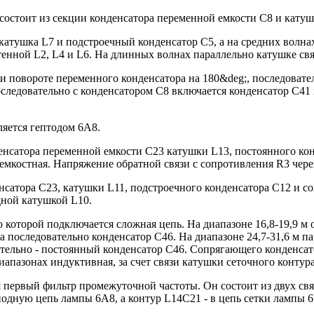
остоит из секции конденсатора переменной емкости С8 и катуше
атушка L7 и подстроечный конденсатор C5, а на средних волна
енной L2, L4 и L6. На длинных волнах параллельно катушке св
ри повороте переменного конденсатора на 180&deg;, последоват
следовательно с конденсатором C8 включается конденсатор С41 и 
яется гептодом 6А8.
денсатора переменной емкости С23 катушки L13, постоянного ко
 емкостная. Напряжение обратной связи с сопротивления R3 чере
енсатора C23, катушки L11, подстроечного конденсатора С12 и с
одной катушкой L10.
о которой подключается сложная цепь. На диапазоне 16,8-19,9 м
а последовательно конденсатор С46. На диапазоне 24,7-31,6 м 
тельно - постоянный конденсатор С46. Сопрягающего конденсатор
иапазонах индуктивная, за счет связи катушки сеточного контур
 первый фильтр промежуточной частоты. Он состоит из двух св
нодную цепь лампы 6А8, а контур L14C21 - в цепь сетки лампы 