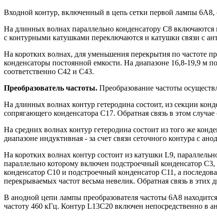
Входной контур, включенный в цепь сетки первой лампы 6А8, с
На длинных волнах параллельно конденсатору C8 включаются к
с контурными катушками переключаются и катушки связи с ант
На коротких волнах, для уменьшения перекрытия по частоте п
конденсаторы постоянной емкости. На диапазоне 16,8-19,9 м по
соответственно С42 и С43.
Преобразователь частоты.
Преобразование частоты осуществл
На длинных волнах контур гетеродина состоит, из секции кон
сопрягающего конденсатора С17. Обратная связь в этом случае
На средних волнах контур гетеродина состоит из того же конд
диапазоне индуктивная - за счет связи сеточного контура с ан
На коротких волнах контур состоит из катушки L9, параллельн
параллельно которому включен подстроечный конденсатор C3, 
конденсатор С10 и подстроечный конденсатор С11, а последова
перекрываемых частот весьма невелик. Обратная связь в этих д
В анодной цепи лампы преобразователя частоты 6А8 находится
частоту 460 кГц. Контур L13C20 включен непосредственно в а