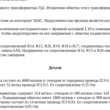
ного трансформатора Тр2. Вторичная обмотка этого трансформа
схеме на кенотроне 5Ц4С. Индуктивностью фильтра является ка
включенная последовательно с звуковой катушкой L18 и помеща
 чтобы индуктируемое на нее напряжение с обмотки подмагничи
сопротивлений R14, R15, R20, R19, R18 и R17, соединенных по
на лампы 6А8. Напряжение па сопротивлениях R14, R15 и R20 и
естве смещения.
Детали
 состоит из 4000 витков (с отводом от середины) провода ПЭ 0
ет 32 витка провода ПЭ 0,5. Ее сопротивление 0,35 Ом.
орматора содержит 324 витка с отводом от 280 витков плюс 324 
. Повышающая обмотка имеет 1800 витков с отводом от 900 витк
рона состоит из 14 витков провода ПЭ 0,93. Ее сопротивление 
сопротивление 0,85 Ом.