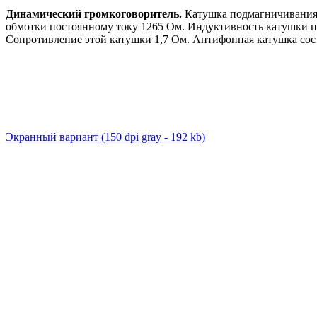
Динамический громкоговоритель.
Катушка подмагничивания г
обмотки постоянному току 1265 Ом. Индуктивность катушки при
Сопротивление этой катушки 1,7 Ом. Антифонная катушка состо
Экранный вариант
(150 dpi gray - 192 kb)