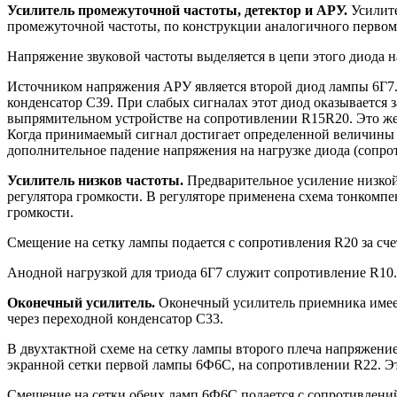
Усилитель промежуточной частоты, детектор и АРУ.
Усилите
промежуточной частоты, по конструкции аналогичного первому
Напряжение звуковой частоты выделяется в цепи этого диода н
Источником напряжения АРУ является второй диод лампы 6Г7.
конденсатор С39. При слабых сигналах этот диод оказывается 
выпрямительном устройстве на сопротивлении R15R20. Это же 
Когда принимаемый сигнал достигает определенной величины 
дополнительное падение напряжения на нагрузке диода (сопро
Усилитель низков частоты.
Предварительное усиление низкой 
регулятора громкости. В регуляторе применена схема тонкомп
громкости.
Смещение на сетку лампы подается с сопротивления R20 за сче
Анодной нагрузкой для триода 6Г7 служит сопротивление R10. 
Оконечный усилитель.
Оконечный усилитель приемника имеет 
через переходной конденсатор С33.
В двухтактной схеме на сетку лампы второго плеча напряжени
экранной сетки первой лампы 6Ф6С, на сопротивлении R22. Э
Смещение на сетки обеих ламп 6Ф6С подается с сопротивлений