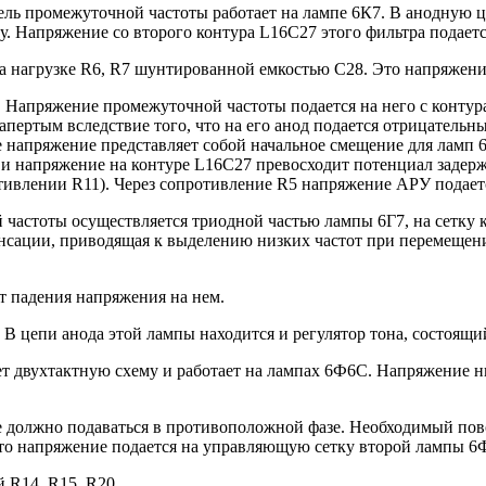
ль промежуточной частоты работает на лампе 6К7. В анодную ц
. Напряжение со второго контура L16C27 этого фильтра подаетс
а нагрузке R6, R7 шунтированной емкостью С28. Это напряжение
 Напряжение промежуточной частоты подается на него с контур
запертым вследствие того, что на его анод подается отрицатель
напряжение представляет собой начальное смещение для ламп 6К
и напряжение на контуре L16C27 превосходит потенциал задерж
тивлении R11). Через сопротивление R5 напряжение АРУ подаетс
частоты осуществляется триодной частью лампы 6Г7, на сетку 
енсации, приводящая к выделению низких частот при перемещен
т падения напряжения на нем.
В цепи анода этой лампы находится и регулятор тона, состоящи
двухтактную схему и работает на лампах 6Ф6С. Напряжение низ
е должно подаваться в противоположной фазе. Необходимый пово
то напряжение подается на управляющую сетку второй лампы 6Ф
 R14, R15, R20.