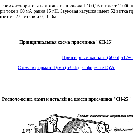
ромкоговорителя намотана из провода ПЭ 0,16 и имеет 11000 
 токе в 60 мА равна 15 гН. Звуковая катушка имеет 52 витка п
ит из 27 витков и 0,11 Ом.
Принципиальная схема приемника "6Н-25"
Принтерный вариант
(600 dpi b/w 
Схема в формате DjVu (53 kb)
О формате DjVu
Расположение ламп и деталей на шасси приемника "6Н-25"