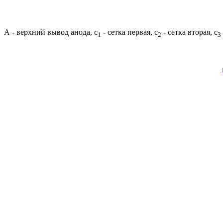
А - верхний вывод анода, с
- сетка первая, с
- сетка вторая, с
1
2
3