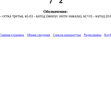
Обозначения:
- сетка третья, к(-п) - катод (минус нити накала), к(+п) - катод (п
Главная страница
Общие сведения
Список аппаратуры
Радиолампы
Клу