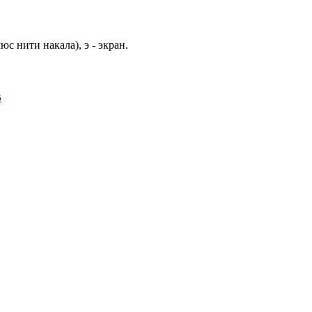
люс нити накала), э - экран.
б