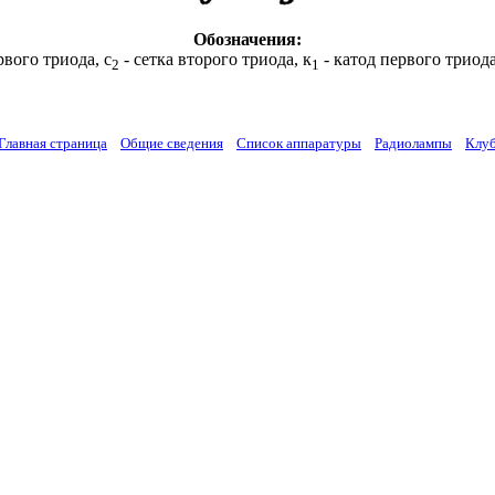
Обозначения:
рвого триода, с
- сетка второго триода, к
- катод первого триода
2
1
Главная страница
Общие сведения
Список аппаратуры
Радиолампы
Клу