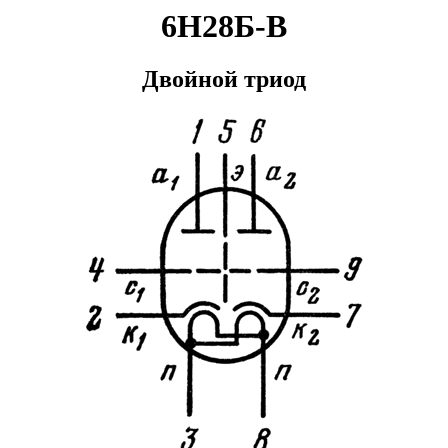
6Н28Б-В
Двойной триод