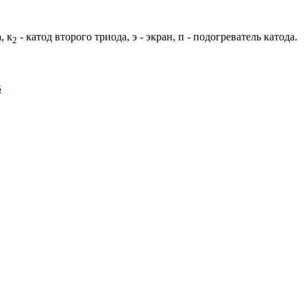
, к
- катод второго триода, э - экран, п - подогреватель катода.
2
б