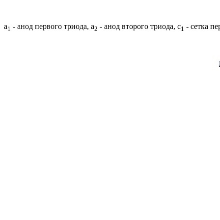
а
- анод первого триода, а
- анод второго триода, с
- сетка пе
1
2
1