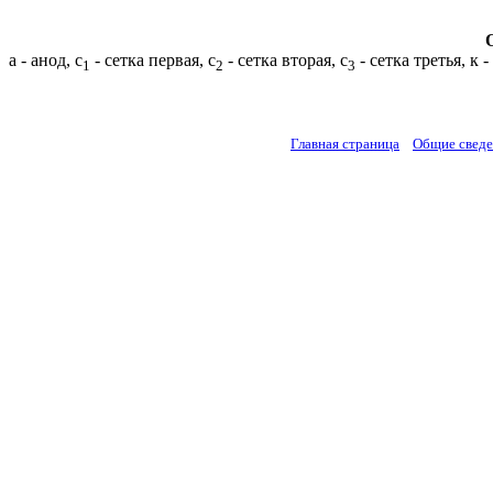
а - анод, с
- сетка первая, с
- сетка вторая, с
- сетка третья, к 
1
2
3
Главная страница
Общие свед