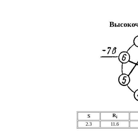
Высокоч
R
S
i
2.3
11.6