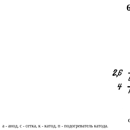
а - анод, с - сетка, к - катод, п - подогреватель катода.