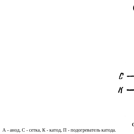
А - анод, С - сетка, К - катод, П - подогреватель катода.