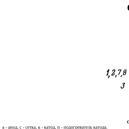
а - анод, с - сетка, к - катод, п - подогреватель катода.