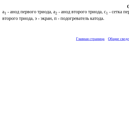
а
- анод первого триода, а
- анод второго триода, с
- сетка пе
1
2
1
второго триода, э - экран, п - подогреватель катода.
Главная страница
Общие свед