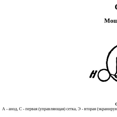
Мощ
А - анод, С - первая (управляющая) сетка, Э - вторая (экранирую