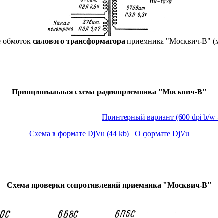
е обмоток
силового трансформатора
приемника "Москвич-В" (м
Принципиальная схема радиоприемника "Москвич-В"
Принтерный вариант
(600 dpi b/w 
Схема в формате DjVu (44 kb)
О формате DjVu
Схема проверки сопротивлений приемника "Москвич-В"